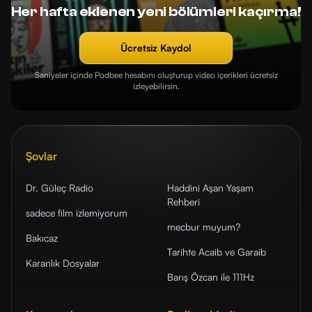
Her hafta eklenen yeni bölümleri kaçırma!
Ücretsiz Kaydol
Saniyeler içinde Podbee hesabını oluşturup video içerikleri ücretsiz
izleyebilirsin.
Şovlar
Dr. Güleç Radio
Haddini Aşan Yaşam
Rehberi
sadece film izlemiyorum
mecbur muyum?
Bakıcaz
Tarihte Acaib ve Garaib
Karanlık Dosyalar
Barış Özcan ile 111Hz