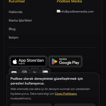
Kurumsal
Podbee Media
info@podbeemedia
.com
Hakkında
Marka İşbirlikleri
Blog
İletişim
Youtube
Instagram
Twitter
LinkedIn
Podbee olarak deneyiminizi güzelleştirmek için
çerezleri kullanıyoruz.
Web sitemizde size daha iyi bir deneyim sunmak için çerezlerden
faydalanıyoruz. Daha fazla bilgi için
Çerez Politikasını
© 2026. Podbee Media. Tüm hakları saklıdır.
inceleyebilirsiniz.