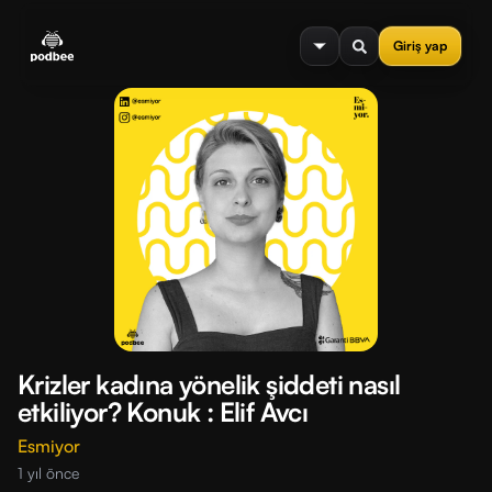
se menu
Giriş yap
Krizler kadına yönelik şiddeti nasıl
etkiliyor? Konuk : Elif Avcı
Esmiyor
1 yıl önce