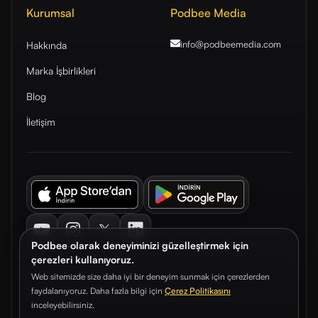
Kurumsal
Podbee Media
info@podbeemedia
.com
Hakkında
Marka İşbirlikleri
Blog
İletişim
Youtube
Instagram
Twitter
LinkedIn
Podbee olarak deneyiminizi güzelleştirmek için
çerezleri kullanıyoruz.
Web sitemizde size daha iyi bir deneyim sunmak için çerezlerden
faydalanıyoruz. Daha fazla bilgi için
Çerez Politikasını
© 2026. Podbee Media. Tüm hakları saklıdır.
inceleyebilirsiniz.