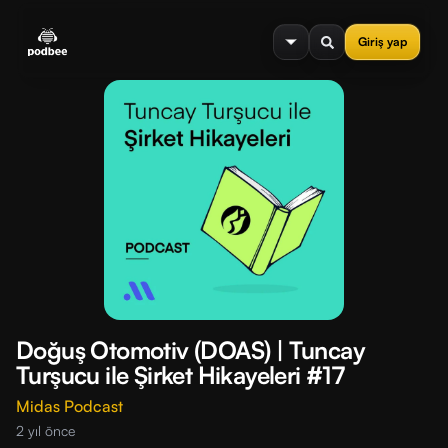
se menu
Giriş yap
Doğuş Otomotiv (DOAS) | Tuncay
Turşucu ile Şirket Hikayeleri #17
Midas Podcast
2 yıl önce