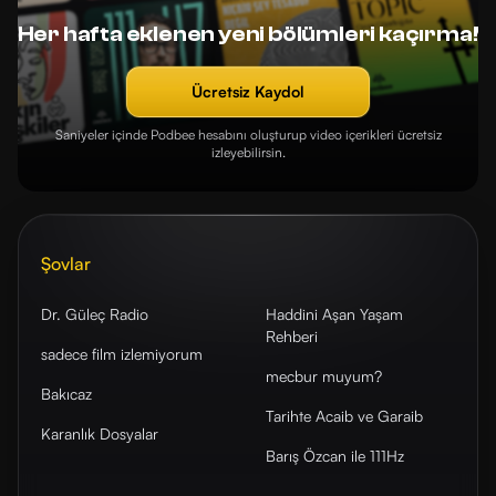
Her hafta eklenen yeni bölümleri kaçırma!
Ücretsiz Kaydol
Saniyeler içinde Podbee hesabını oluşturup video içerikleri ücretsiz
izleyebilirsin.
Şovlar
Dr. Güleç Radio
Haddini Aşan Yaşam
Rehberi
sadece film izlemiyorum
mecbur muyum?
Bakıcaz
Tarihte Acaib ve Garaib
Karanlık Dosyalar
Barış Özcan ile 111Hz