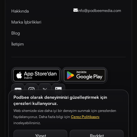
info@podbeemedia
.com
Hakkında
Marka İşbirlikleri
Blog
İletişim
Youtube
Instagram
Twitter
LinkedIn
Podbee olarak deneyiminizi güzelleştirmek için
çerezleri kullanıyoruz.
Web sitemizde size daha iyi bir deneyim sunmak için çerezlerden
faydalanıyoruz. Daha fazla bilgi için
Çerez Politikasını
© 2026. Podbee Media. Tüm hakları saklıdır.
inceleyebilirsiniz.
Çerez Tercihleri
Aydınlatma Metni
Gizlilik Sözleşmesi
Yönet
Reddet