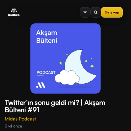
se menu
Giriş yap
Twitter'ın sonu geldi mi? | Akşam
Bülteni #91
Midas Podcast
3 yıl önce