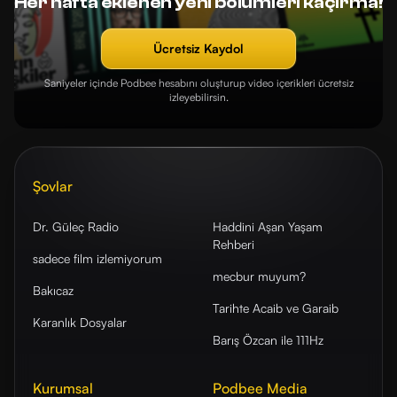
Her hafta eklenen yeni bölümleri kaçırma!
Ücretsiz Kaydol
Saniyeler içinde Podbee hesabını oluşturup video içerikleri ücretsiz
izleyebilirsin.
Şovlar
Dr. Güleç Radio
Haddini Aşan Yaşam
Rehberi
sadece film izlemiyorum
mecbur muyum?
Bakıcaz
Tarihte Acaib ve Garaib
Karanlık Dosyalar
Barış Özcan ile 111Hz
Kurumsal
Podbee Media