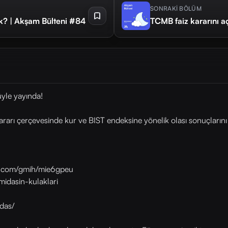
SONRAKİ BÖLÜM
ek? | Akşam Bülteni #84
TCMB faiz kararını a
yle yayında!
rarı çerçevesinde kur ve BIST endeksine yönelik olası sonuçlarını
as.com/gmih/mie6gpeu
midasin-kulaklari
das/