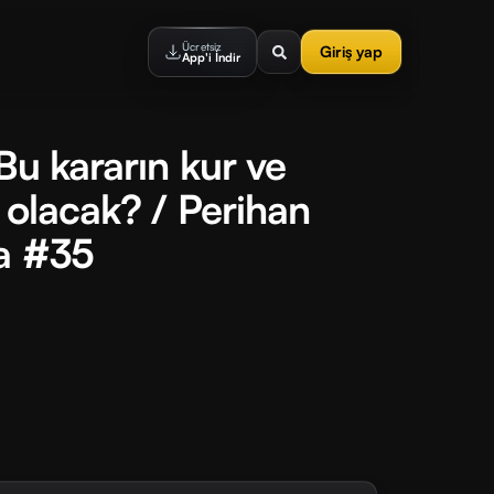
Ücretsiz
Giriş yap
App'i İndir
Bu kararın kur ve
 olacak? / Perihan
sa #35