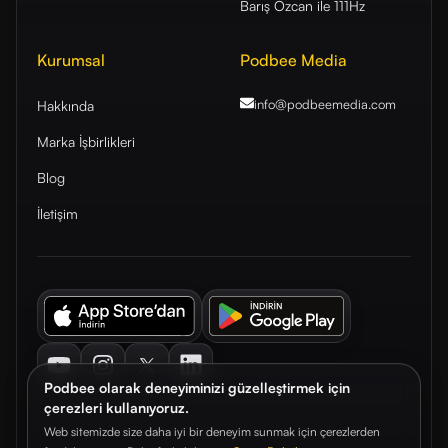
Barış Özcan ile 111Hz
Kurumsal
Podbee Media
info@podbeemedia
.com
Hakkında
Marka İşbirlikleri
Blog
İletişim
Youtube
Instagram
Twitter
LinkedIn
Podbee olarak deneyiminizi güzelleştirmek için
çerezleri kullanıyoruz.
Web sitemizde size daha iyi bir deneyim sunmak için çerezlerden