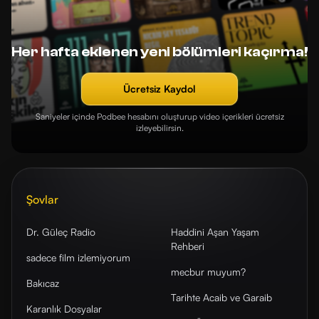
Her hafta eklenen yeni bölümleri kaçırma!
Ücretsiz Kaydol
Saniyeler içinde Podbee hesabını oluşturup video içerikleri ücretsiz
izleyebilirsin.
Şovlar
Dr. Güleç Radio
Haddini Aşan Yaşam
Rehberi
sadece film izlemiyorum
mecbur muyum?
Bakıcaz
Tarihte Acaib ve Garaib
Karanlık Dosyalar