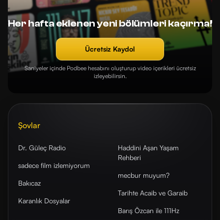
Her hafta eklenen yeni bölümleri kaçırma!
Ücretsiz Kaydol
Saniyeler içinde Podbee hesabını oluşturup video içerikleri ücretsiz
izleyebilirsin.
Şovlar
Dr. Güleç Radio
Haddini Aşan Yaşam
Rehberi
sadece film izlemiyorum
mecbur muyum?
Bakıcaz
Tarihte Acaib ve Garaib
Karanlık Dosyalar
Barış Özcan ile 111Hz