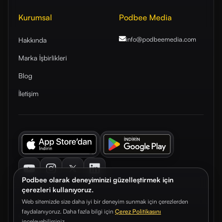
Kurumsal
Podbee Media
info@podbeemedia
.com
Hakkında
Marka İşbirlikleri
Blog
İletişim
Youtube
Instagram
Twitter
LinkedIn
Podbee olarak deneyiminizi güzelleştirmek için
çerezleri kullanıyoruz.
Web sitemizde size daha iyi bir deneyim sunmak için çerezlerden
faydalanıyoruz. Daha fazla bilgi için
Çerez Politikasını
© 2026. Podbee Media. Tüm hakları saklıdır.
inceleyebilirsiniz.