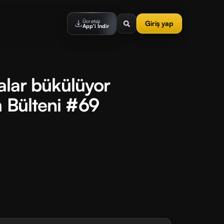
Ücretsiz
Giriş yap
App'i İndir
salar bükülüyor
m Bülteni #69