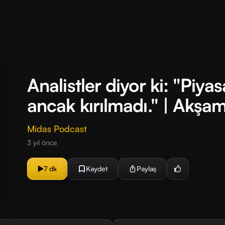
Analistler diyor ki: "Piya
ancak kırılmadı." | Akşa
Midas Podcast
3 yıl önce
7 dk
Kaydet
Paylaş