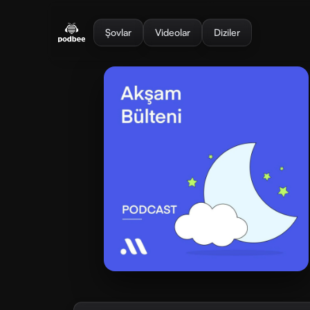
se menu
Şovlar
Videolar
Diziler