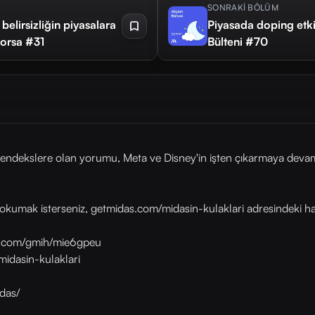
SONRAKİ BÖLÜM
 belirsizliğin piyasalara
Piyasada doping etki
Borsa #31
Bülteni #70
endekslere olan yorumu, Meta ve Disney'in işten çıkarmaya devam 
okumak isterseniz, getmidas.com/midasin-kulaklari adresindeki habe
as.com/gmih/mie6gpeu
midasin-kulaklari
das/