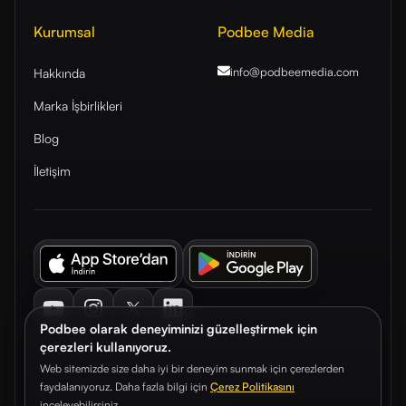
Kurumsal
Podbee Media
info@podbeemedia
.com
Hakkında
Marka İşbirlikleri
Blog
İletişim
Youtube
Instagram
Twitter
LinkedIn
Podbee olarak deneyiminizi güzelleştirmek için
çerezleri kullanıyoruz.
Web sitemizde size daha iyi bir deneyim sunmak için çerezlerden
faydalanıyoruz. Daha fazla bilgi için
Çerez Politikasını
© 2026. Podbee Media. Tüm hakları saklıdır.
inceleyebilirsiniz.