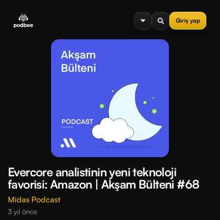
se menu
Giriş yap
Evercore analistinin yeni teknoloji
favorisi: Amazon | Akşam Bülteni #68
Midas Podcast
3 yıl önce