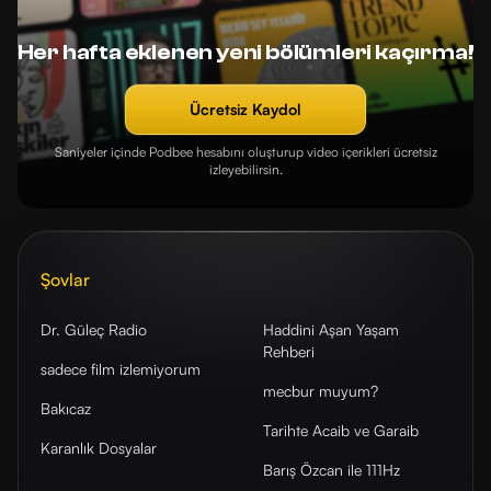
Her hafta eklenen yeni bölümleri kaçırma!
Ücretsiz Kaydol
Saniyeler içinde Podbee hesabını oluşturup video içerikleri ücretsiz
izleyebilirsin.
Şovlar
Dr. Güleç Radio
Haddini Aşan Yaşam
Rehberi
sadece film izlemiyorum
mecbur muyum?
Bakıcaz
Tarihte Acaib ve Garaib
Karanlık Dosyalar
Barış Özcan ile 111Hz