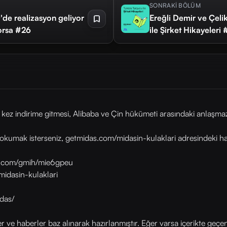
SONRAKİ BÖLÜM
e realizasyon geliyor
Ereğli Demir ve Çeli
orsa #26
ile Şirket Hikayeleri
ez indirime gitmesi, Alibaba ve Çin hükümeti arasındaki anlaşmazl
okumak isterseniz, getmidas.com/midasin-kulaklari adresindeki habe
as.com/gmih/mie6gpeu
midasin-kulaklari
das/
ler ve haberler baz alınarak hazırlanmıştır. Eğer varsa içerikte geçe