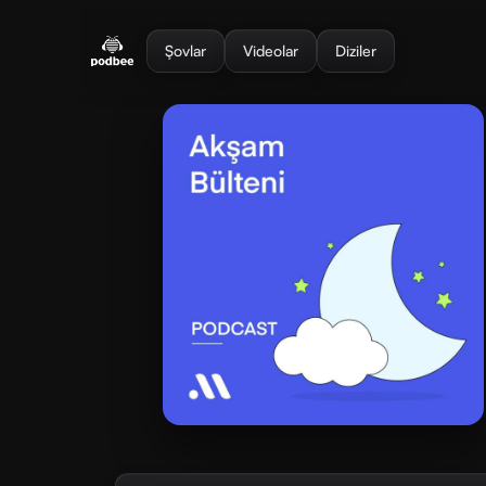
se menu
Şovlar
Videolar
Diziler