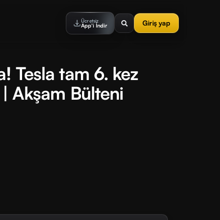
Ücretsiz
Giriş yap
App'i İndir
a! Tesla tam 6. kez
i | Akşam Bülteni