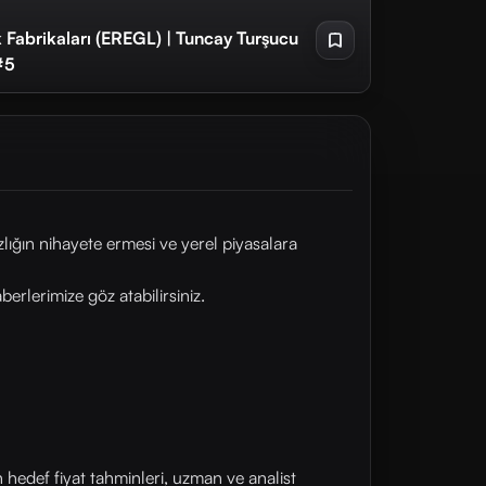
k Fabrikaları (EREGL) | Tuncay Turşucu
 #5
ığın nihayete ermesi ve yerel piyasalara
rlerimize göz atabilirsiniz.
n hedef fiyat tahminleri, uzman ve analist