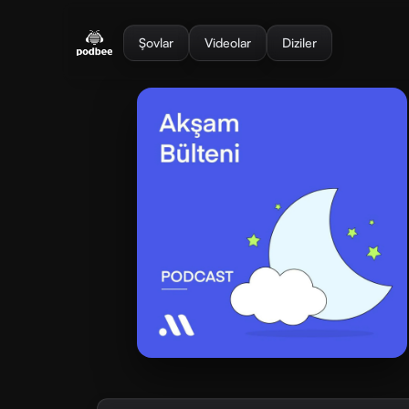
se menu
Şovlar
Videolar
Diziler