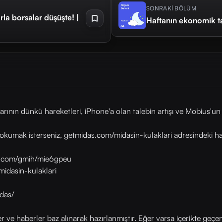
SONRAKİ BÖLÜM
rla borsalar düşüşte! |
Haftanın ekonomik t
nın dünkü hareketleri, iPhone'a olan talebin artışı ve Mobius'un
okumak isterseniz, getmidas.com/midasin-kulaklari adresindeki habe
as.com/gmih/mie6gpeu
midasin-kulaklari
das/
ler ve haberler baz alınarak hazırlanmıştır. Eğer varsa içerikte geçe