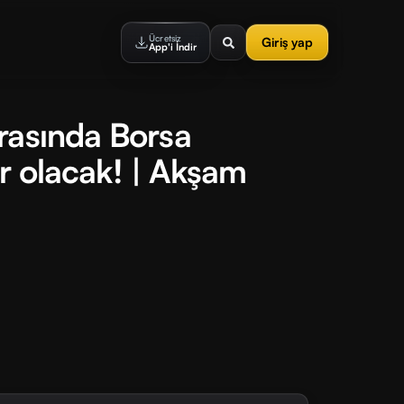
Ücretsiz
Giriş yap
App'i İndir
rasında Borsa
lar olacak! | Akşam