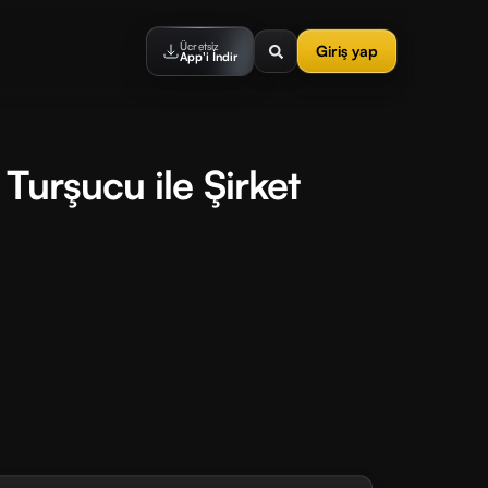
Ücretsiz
Giriş yap
App'i İndir
Turşucu ile Şirket