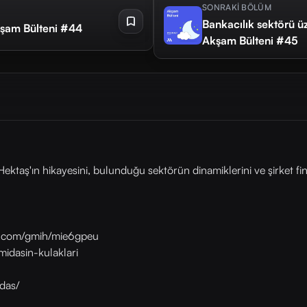
SONRAKİ BÖLÜM
Bankacılık sektörü üz
Akşam Bülteni #44
Akşam Bülteni #45
ektaş'ın hikayesini, bulunduğu sektörün dinamiklerini ve şirket fin
as.com/gmih/mie6gpeu
midasin-kulaklari
das/