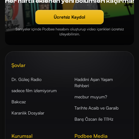
Her hafta eklenen yeni bölümleri kaçırma!
Ücretsiz Kaydol
Saniyeler içinde Podbee hesabını oluşturup video içerikleri ücretsiz
izleyebilirsin.
Şovlar
Dr. Güleç Radio
Haddini Aşan Yaşam
Rehberi
sadece film izlemiyorum
mecbur muyum?
Bakıcaz
Tarihte Acaib ve Garaib
Karanlık Dosyalar
Barış Özcan ile 111Hz
Kurumsal
Podbee Media