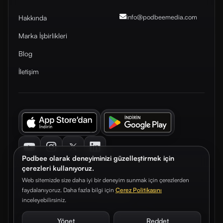
info@podbeemedia
.com
Hakkında
Marka İşbirlikleri
Blog
İletişim
Youtube
Instagram
Twitter
LinkedIn
Podbee olarak deneyiminizi güzelleştirmek için
çerezleri kullanıyoruz.
Web sitemizde size daha iyi bir deneyim sunmak için çerezlerden
faydalanıyoruz. Daha fazla bilgi için
Çerez Politikasını
© 2026. Podbee Media. Tüm hakları saklıdır.
inceleyebilirsiniz.
Çerez Tercihleri
Aydınlatma Metni
Gizlilik Sözleşmesi
Yönet
Reddet