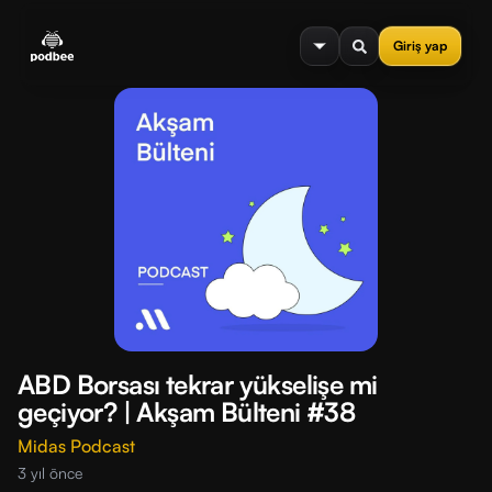
se menu
Giriş yap
ABD Borsası tekrar yükselişe mi
geçiyor? | Akşam Bülteni #38
Midas Podcast
3 yıl önce