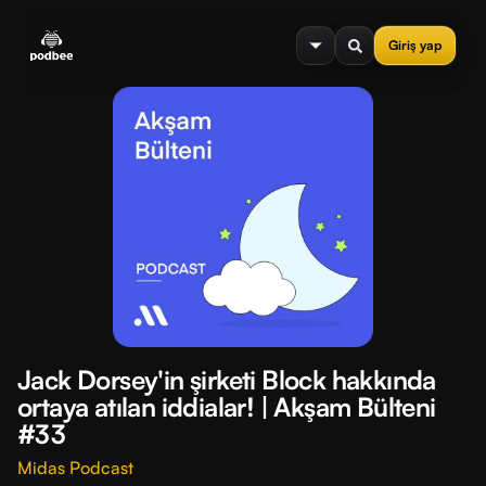
se menu
Giriş yap
Jack Dorsey'in şirketi Block hakkında
ortaya atılan iddialar! | Akşam Bülteni
#33
Midas Podcast