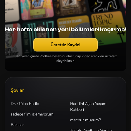
Her hafta eklenen yeni bölümleri kaçırma!
Ücretsiz Kaydol
Saniyeler içinde Podbee hesabını oluşturup video içerikleri ücretsiz
izleyebilirsin.
Şovlar
Dr. Güleç Radio
Haddini Aşan Yaşam
Rehberi
sadece film izlemiyorum
mecbur muyum?
Bakıcaz
Tarihte Acaib ve Garaib