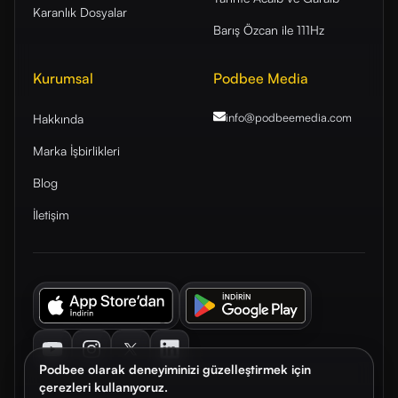
Karanlık Dosyalar
Barış Özcan ile 111Hz
Kurumsal
Podbee Media
info@podbeemedia
.com
Hakkında
Marka İşbirlikleri
Blog
İletişim
Youtube
Instagram
Twitter
LinkedIn
Podbee olarak deneyiminizi güzelleştirmek için
çerezleri kullanıyoruz.