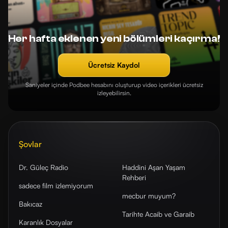
Her hafta eklenen yeni bölümleri kaçırma!
Ücretsiz Kaydol
Saniyeler içinde Podbee hesabını oluşturup video içerikleri ücretsiz
izleyebilirsin.
Şovlar
Dr. Güleç Radio
Haddini Aşan Yaşam
Rehberi
sadece film izlemiyorum
mecbur muyum?
Bakıcaz
Tarihte Acaib ve Garaib
Karanlık Dosyalar