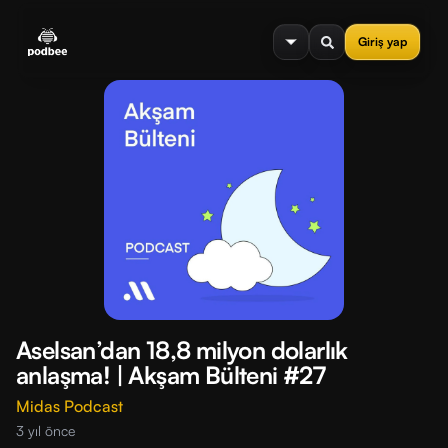
se menu
Giriş yap
Aselsan’dan 18,8 milyon dolarlık
anlaşma! | Akşam Bülteni #27
Midas Podcast
3 yıl önce