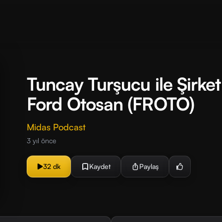
Tuncay Turşucu ile Şirket
Ford Otosan (FROTO)
Midas Podcast
3 yıl önce
32 dk
Kaydet
Paylaş