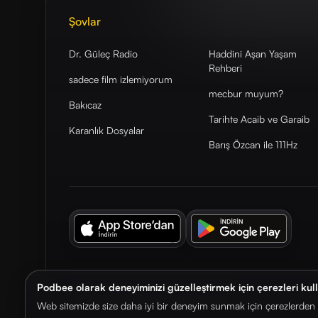
Şovlar
Dr. Güleç Radio
Haddini Aşan Yaşam
Rehberi
sadece film izlemiyorum
mecbur muyum?
Bakıcaz
Tarihte Acaib ve Garaib
Karanlık Dosyalar
Barış Özcan ile 111Hz
Podbee olarak deneyiminizi güzelleştirmek için çerezleri kul
© 2026. Podbee Media. Tüm hakları saklıdır.
Web sitemizde size daha iyi bir deneyim sunmak için çerezlerden f