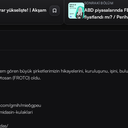
SONRAKİ BÖLÜM
r yükselişte! | Akşam
ABD piyasalarında FED
fiyatlandı mı? / Per
lem gören büyük şirketlerimizin hikayelerini, kuruluşunu, işini, bul
Otosan (FROTO) oldu.
as.com/gmih/mie6gpeu
midasin-kulaklari
das/