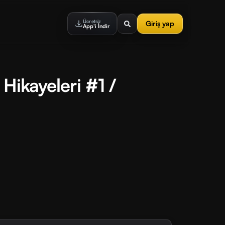
Ücretsiz
Giriş yap
App'i İndir
 Hikayeleri #1 /