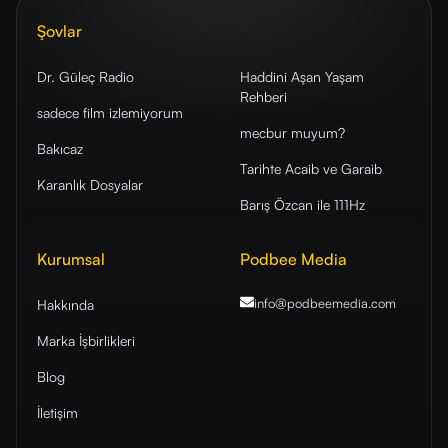
Şovlar
Dr. Güleç Radio
Haddini Aşan Yaşam
Rehberi
sadece film izlemiyorum
mecbur muyum?
Bakıcaz
Tarihte Acaib ve Garaib
Karanlık Dosyalar
Barış Özcan ile 111Hz
Kurumsal
Podbee Media
info@podbeemedia
.com
Hakkında
Marka İşbirlikleri
Blog
İletişim