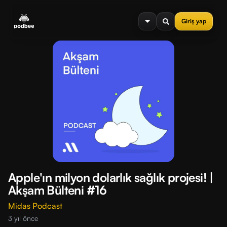
se menu
Giriş yap
Apple'ın milyon dolarlık sağlık projesi! |
Akşam Bülteni #16
Midas Podcast
3 yıl önce