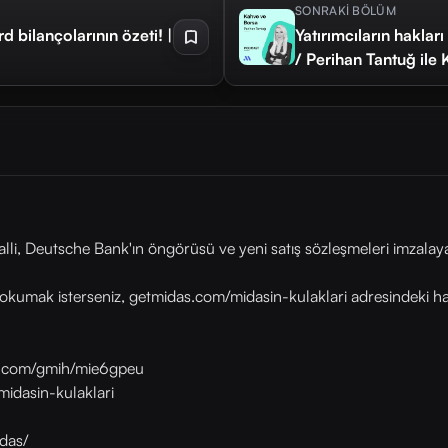
SONRAKİ BÖLÜM
bilançolarının özeti! |
Yatırımcıların haklar
/ Perihan Tantuğ ile
i, Deutsche Bank'ın öngörüsü ve yeni satış sözleşmeleri imzalayan 
okumak isterseniz, getmidas.com/midasin-kulaklari adresindeki habe
as.com/gmih/mie6gpeu
midasin-kulaklari
das/