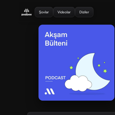
se menu
Şovlar
Videolar
Diziler