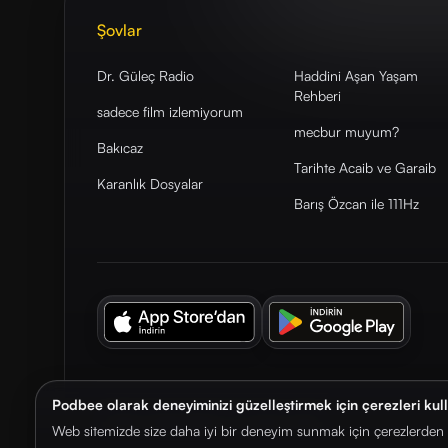
Şovlar
Dr. Güleç Radio
Haddini Aşan Yaşam
Rehberi
sadece film izlemiyorum
mecbur muyum?
Bakıcaz
Tarihte Acaib ve Garaib
Karanlık Dosyalar
Barış Özcan ile 111Hz
Podbee olarak deneyiminizi güzelleştirmek için çerezleri kul
© 2026. Podbee Media. Tüm hakları saklıdır.
Web sitemizde size daha iyi bir deneyim sunmak için çerezlerden f