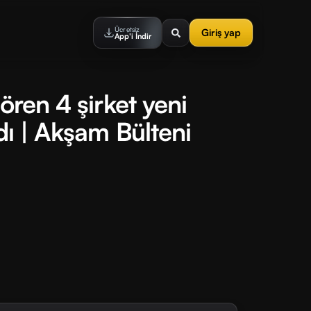
Ücretsiz
Giriş yap
App'i İndir
ören 4 şirket yeni
dı | Akşam Bülteni