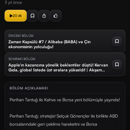
3 yıl önce
20 dk
ÖNCEKİ BÖLÜM
Zaman Kapsülü #7 / Alibaba (BABA) ve Çin
ekonomisinin yolculuğu!
SONRAKİ BÖLÜM
Apple'ın kazancına yönelik beklentiler düştü! Kervan
Gıda, global listede üst sıralara yükseldi! | Akşam
Bülteni #7
BÖLÜM AÇIKLAMASI
Perihan Tantuğ ile Kahve ve Borsa yeni bölümüyle yayında!
Perihan Tantuğ; stratejist Selçuk Gönençler ile birlikte ABD
borsalarındaki geri çekilme hareketini ve Borsa