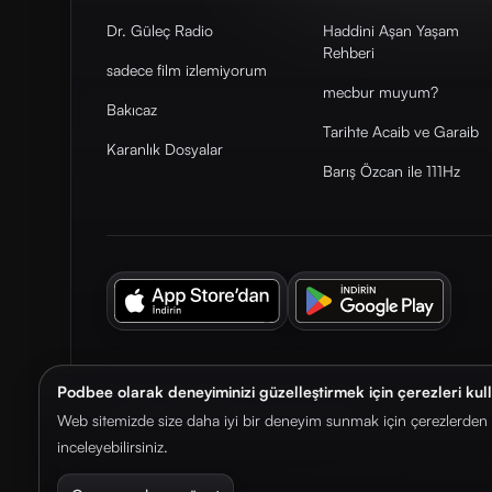
Dr. Güleç Radio
Haddini Aşan Yaşam
Rehberi
sadece film izlemiyorum
mecbur muyum?
Bakıcaz
Tarihte Acaib ve Garaib
Karanlık Dosyalar
Barış Özcan ile 111Hz
Podbee olarak deneyiminizi güzelleştirmek için çerezleri kul
© 2026. Podbee Media. Tüm hakları saklıdır.
Web sitemizde size daha iyi bir deneyim sunmak için çerezlerden f
inceleyebilirsiniz.