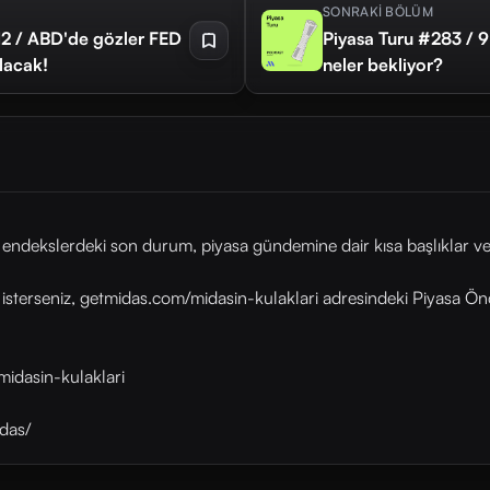
SONRAKİ BÖLÜM
12 / ABD'de gözler FED
Piyasa Turu #283 / 9
olacak!
neler bekliyor?
ekslerdeki son durum, piyasa gündemine dair kısa başlıklar ve 
sterseniz, getmidas.com/midasin-kulaklari adresindeki Piyasa Önc
midasin-kulaklari
das/