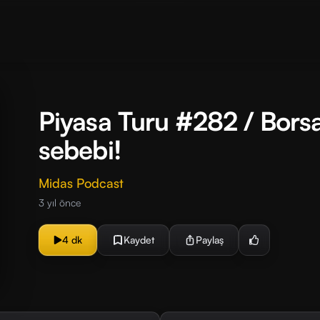
Piyasa Turu #282 / Borsa
sebebi!
Midas Podcast
3 yıl önce
4 dk
Kaydet
Paylaş