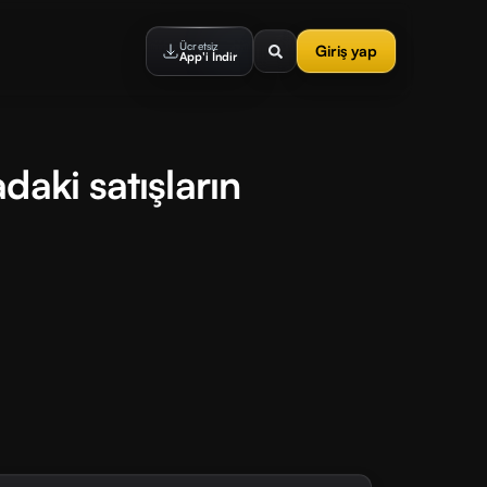
Ücretsiz
Giriş yap
App'i İndir
daki satışların