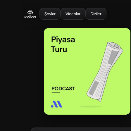
se menu
Şovlar
Videolar
Diziler