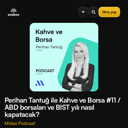
se menu
Giriş yap
Perihan Tantuğ ile Kahve ve Borsa #11 /
ABD borsaları ve BIST yılı nasıl
kapatacak?
Midas Podcast