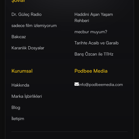
Şovlar
Dr. Güleç Radio
Haddini Aşan Yaşam
Rehberi
sadece film izlemiyorum
mecbur muyum?
Bakıcaz
Tarihte Acaib ve Garaib
Karanlık Dosyalar
Barış Özcan ile 111Hz
Kurumsal
Podbee Media
info@podbeemedia
.com
Hakkında
Marka İşbirlikleri
Blog
İletişim