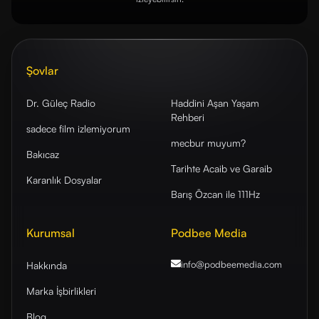
Şovlar
Dr. Güleç Radio
Haddini Aşan Yaşam
Rehberi
sadece film izlemiyorum
mecbur muyum?
Bakıcaz
Tarihte Acaib ve Garaib
Karanlık Dosyalar
Barış Özcan ile 111Hz
Kurumsal
Podbee Media
info@podbeemedia
.com
Hakkında
Marka İşbirlikleri
Blog