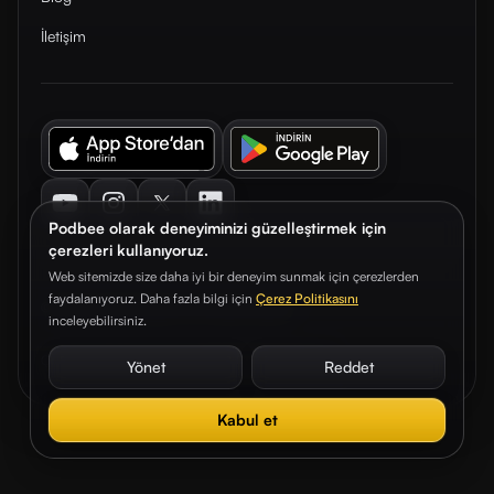
İletişim
Youtube
Instagram
Twitter
LinkedIn
Podbee olarak deneyiminizi güzelleştirmek için
çerezleri kullanıyoruz.
Web sitemizde size daha iyi bir deneyim sunmak için çerezlerden
faydalanıyoruz. Daha fazla bilgi için
Çerez Politikasını
© 2026. Podbee Media. Tüm hakları saklıdır.
inceleyebilirsiniz.
Çerez Tercihleri
Aydınlatma Metni
Gizlilik Sözleşmesi
Yönet
Reddet
Kabul et