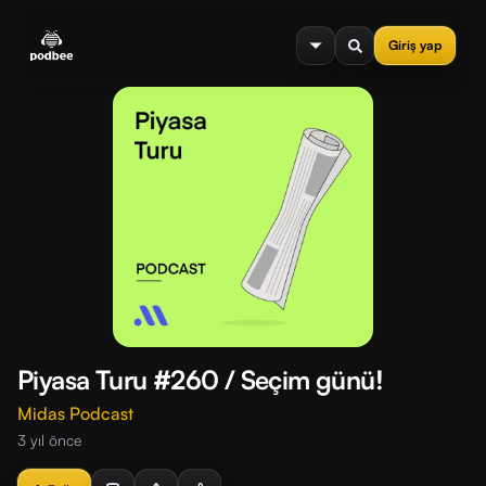
se menu
Giriş yap
Piyasa Turu #260 / Seçim günü!
Midas Podcast
3 yıl önce