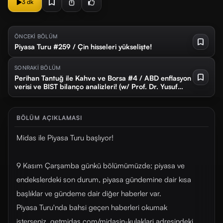
3 dk
ÖNCEKİ BÖLÜM
Piyasa Turu #259 / Çin hisseleri yükselişte!
SONRAKİ BÖLÜM
Perihan Tantuğ ile Kahve ve Borsa #4 / ABD enflasyon
verisi ve BIST bilanço analizleri! (w/ Prof. Dr. Yusuf
Kaderli)
BÖLÜM AÇIKLAMASI
Midas ile Piyasa Turu başlıyor!
9 Kasım Çarşamba günkü bölümümüzde; piyasa ve
endekslerdeki son durum, piyasa gündemine dair kısa
başlıklar ve gündeme dair diğer haberler var.
Piyasa Turu'nda bahsi geçen haberleri okumak
isterseniz, getmidas.com/midasin-kulaklari adresindeki