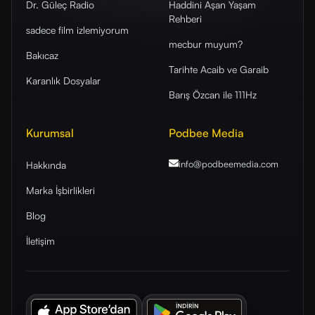
Dr. Güleç Radio
Haddini Aşan Yaşam
Rehberi
sadece film izlemiyorum
mecbur muyum?
Bakıcaz
Tarihte Acaib ve Garaib
Karanlık Dosyalar
Barış Özcan ile 111Hz
Kurumsal
Podbee Media
info@podbeemedia
.com
Hakkında
Marka İşbirlikleri
Blog
İletişim