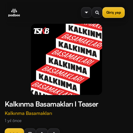
se menu
Giriş yap
Kalkınma Basamakları I Teaser
Kalkınma Basamakları
1 yıl önce