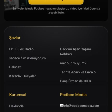
Saniyeler içinde Podbee hesabını oluşturup video içerikleri ücretsiz
izleyebilirsin.
Şovlar
Dr. Güleç Radio
Haddini Aşan Yaşam
Rehberi
sadece film izlemiyorum
mecbur muyum?
Bakıcaz
Tarihte Acaib ve Garaib
Karanlık Dosyalar
Barış Özcan ile 111Hz
Kurumsal
Podbee Media
info@podbeemedia
.com
Hakkında