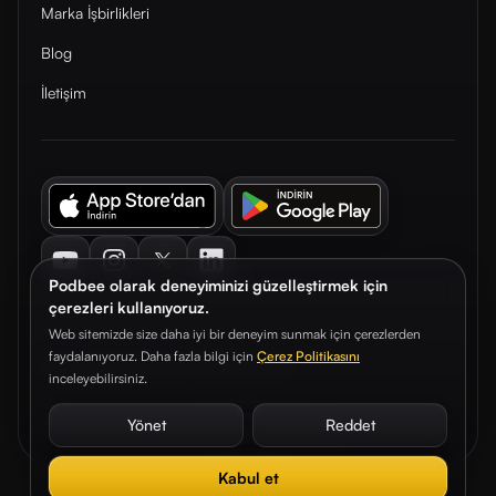
Marka İşbirlikleri
Blog
İletişim
Youtube
Instagram
Twitter
LinkedIn
Podbee olarak deneyiminizi güzelleştirmek için
çerezleri kullanıyoruz.
Web sitemizde size daha iyi bir deneyim sunmak için çerezlerden
faydalanıyoruz. Daha fazla bilgi için
Çerez Politikasını
© 2026. Podbee Media. Tüm hakları saklıdır.
inceleyebilirsiniz.
Çerez Tercihleri
Aydınlatma Metni
Gizlilik Sözleşmesi
Yönet
Reddet
Kabul et