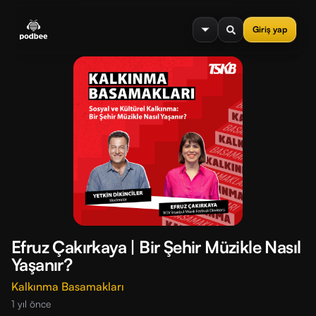
se menu
Giriş yap
Efruz Çakırkaya | Bir Şehir Müzikle Nasıl
Yaşanır?
Kalkınma Basamakları
1 yıl önce