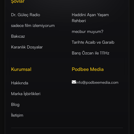
Şovlar
Dr. Güleç Radio
Haddini Aşan Yaşam
Rehberi
sadece film izlemiyorum
mecbur muyum?
Bakıcaz
Tarihte Acaib ve Garaib
Karanlık Dosyalar
Barış Özcan ile 111Hz
Kurumsal
Podbee Media
info@podbeemedia
.com
Hakkında
Marka İşbirlikleri
Blog
İletişim