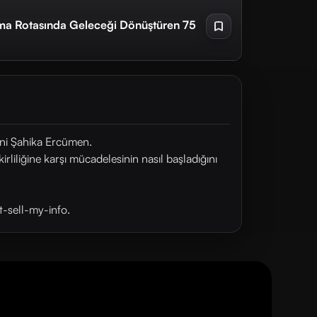
ınma Rotasında Geleceği Dönüştüren 75
eni Şahika Ercümen.
liliğine karşı mücadelesinin nasıl başladığını
t-sell-my-info.