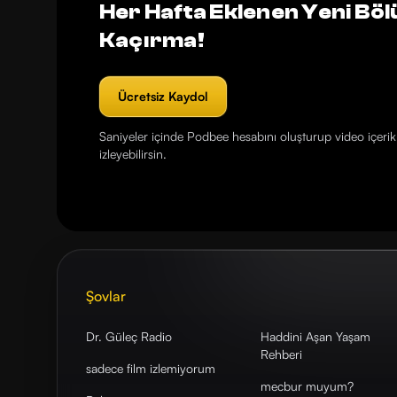
Her Hafta Eklenen Yeni Böl
Kaçırma!
Ücretsiz Kaydol
Saniyeler içinde Podbee hesabını oluşturup video içerikl
izleyebilirsin.
Şovlar
Dr. Güleç Radio
Haddini Aşan Yaşam
Rehberi
sadece film izlemiyorum
mecbur muyum?