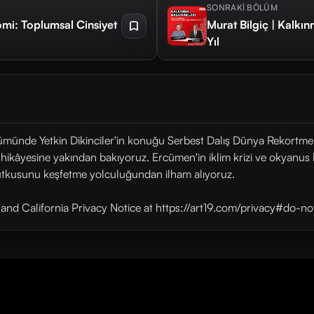
SONRAKİ BÖLÜM
omi: Toplumsal Cinsiyet
Murat Bilgiç | Kalk
Yıl
lümünde Yetkin Dikinciler'in konuğu Serbest Dalış Dünya Rekortm
kâyesine yakından bakıyoruz. Ercümen'in iklim krizi ve okyanus kir
tutkusunu keşfetme yolculuğundan ilham alıyoruz.
y and California Privacy Notice at https://art19.com/privacy#do-no