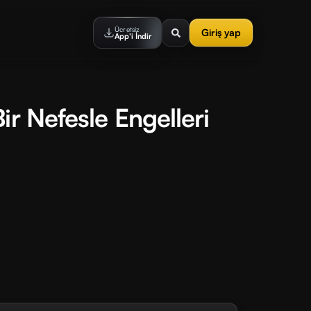
Ücretsiz
Giriş yap
App'i İndir
ir Nefesle Engelleri