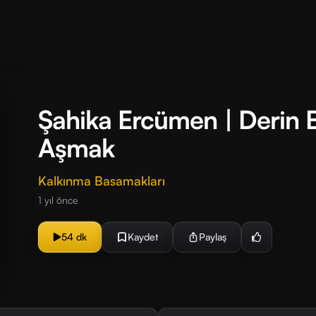
Şahika Ercümen | Derin B
Aşmak
Kalkınma Basamakları
1 yıl önce
54 dk
Kaydet
Paylaş