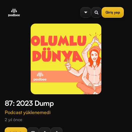
se menu
Giriş yap
87: 2023 Dump
Podcast yüklenemedi
2 yıl önce