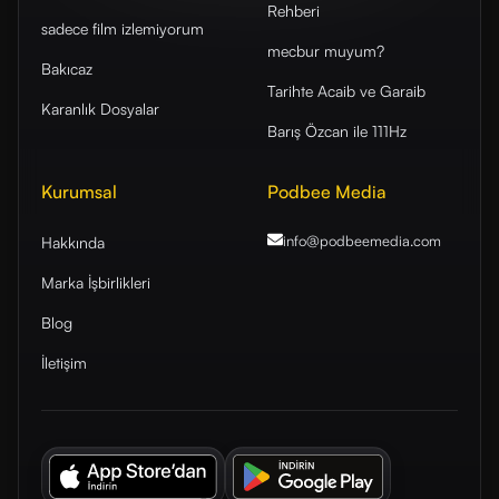
Rehberi
sadece film izlemiyorum
mecbur muyum?
Bakıcaz
Tarihte Acaib ve Garaib
Karanlık Dosyalar
Barış Özcan ile 111Hz
Kurumsal
Podbee Media
info@podbeemedia
.com
Hakkında
Marka İşbirlikleri
Blog
İletişim