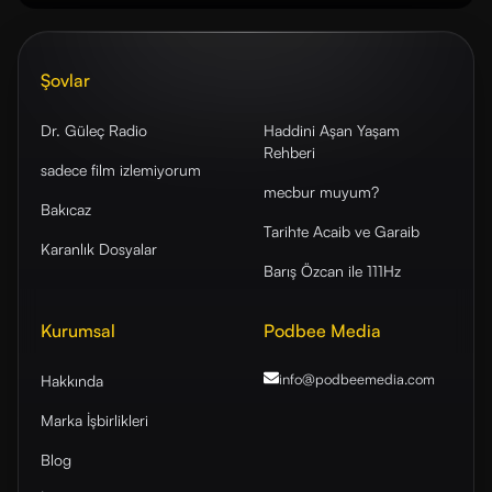
Şovlar
Dr. Güleç Radio
Haddini Aşan Yaşam
Rehberi
sadece film izlemiyorum
mecbur muyum?
Bakıcaz
Tarihte Acaib ve Garaib
Karanlık Dosyalar
Barış Özcan ile 111Hz
Kurumsal
Podbee Media
info@podbeemedia
.com
Hakkında
Marka İşbirlikleri
Blog