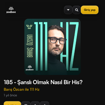
se menu
Giriş yap
185 - Şanslı Olmak Nasıl Bir His?
Barış Özcan ile 111 Hz
1 yıl önce