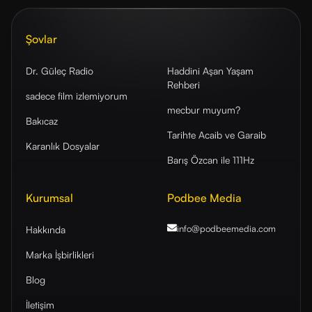
Şovlar
Dr. Güleç Radio
Haddini Aşan Yaşam
Rehberi
sadece film izlemiyorum
mecbur muyum?
Bakıcaz
Tarihte Acaib ve Garaib
Karanlık Dosyalar
Barış Özcan ile 111Hz
Kurumsal
Podbee Media
info@podbeemedia
.com
Hakkında
Marka İşbirlikleri
Blog
İletişim