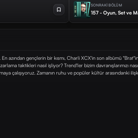
SONRAKİ BÖLÜM
157 - Oyun, Set ve M
"ti. En azından gençlerin bir kısmı, Charli XCX'in son albümü "Brat"i
zarlama taktikleri nasıl işliyor? Trend'ler bizim davranışlarımızı nas
amaya çalışıyoruz. Zamanın ruhu ve popüler kültür arasındanki ilişk