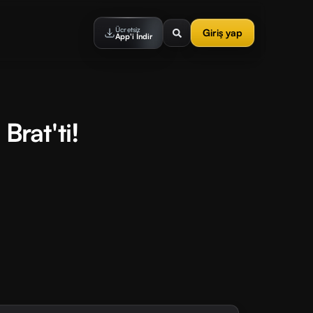
Ücretsiz
Giriş yap
App'i İndir
Brat'ti!