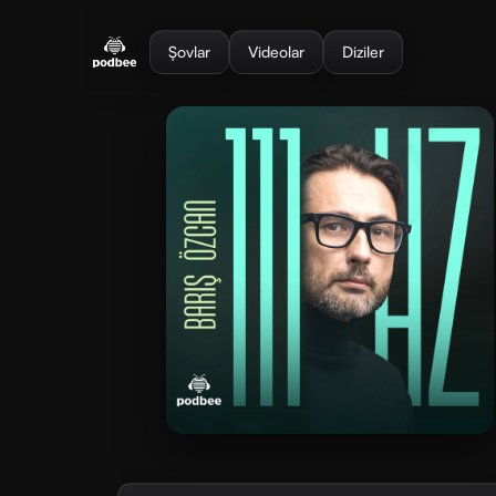
se menu
Şovlar
Videolar
Diziler