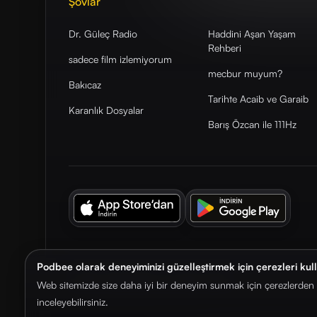
Şovlar
Dr. Güleç Radio
Haddini Aşan Yaşam
Rehberi
sadece film izlemiyorum
mecbur muyum?
Bakıcaz
Tarihte Acaib ve Garaib
Karanlık Dosyalar
Barış Özcan ile 111Hz
Podbee olarak deneyiminizi güzelleştirmek için çerezleri kul
© 2026. Podbee Media. Tüm hakları saklıdır.
Web sitemizde size daha iyi bir deneyim sunmak için çerezlerden f
inceleyebilirsiniz.