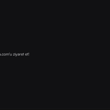
com⁠⁠'u ziyaret et!