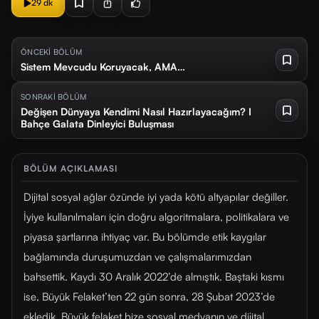
29 dk
ÖNCEKİ BÖLÜM
Sistem Mevcudu Koruyacak, AMA…
SONRAKİ BÖLÜM
Değişen Dünyaya Kendimi Nasıl Hazırlayacağım? I
Bahçe Galata Dinleyici Buluşması
BÖLÜM AÇIKLAMASI
Dijital sosyal ağlar özünde iyi yada kötü altyapılar değiller.
İyiye kullanılmaları için doğru algoritmalara, politikalara ve
piyasa şartlarına ihtiyaç var. Bu bölümde etik kaygılar
bağlamında duruşumuzdan ve çalışmalarımızdan
bahsettik. Kaydı 30 Aralık 2022’de almıştık. Baştaki kısmı
ise, Büyük Felaket’ten 22 gün sonra, 28 Şubat 2023’de
ekledik. Büyük felaket bize sosyal medyanın ve dijital