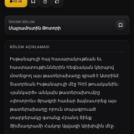
55 dk
ÖNCEKİ BÖLÜM
Մայրամուտին Թոտորի
BÖLÜM AÇIKLAMASI
Իսթանպուլի հայ հասարակութեան եւ
հաստատութիւններին հեգնական կերպով
մօտեցող այս թատերախաղը գրած է Ատրինէ
Տատրեան Իսթանպուլի մէջ 1965 թուականին։
«յանկարծ» անկախ թատերախումբը
«փոտրոն» ծրագրի համար ձայնաւորեց այս
թատերախաղը որուն տպագրուած
տարբերակը գտանք Հրանդ Տինք
Յիմնադրամի Հակոբ Այվազի Արխիվին մէջ։