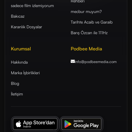
Rehberi
sadece film izlemiyorum
mecbur muyum?
Bakıcaz
Tarihte Acaib ve Garaib
Karanlık Dosyalar
Barış Özcan ile 111Hz
Kurumsal
Podbee Media
info@podbeemedia
.com
Hakkında
Marka İşbirlikleri
Blog
İletişim