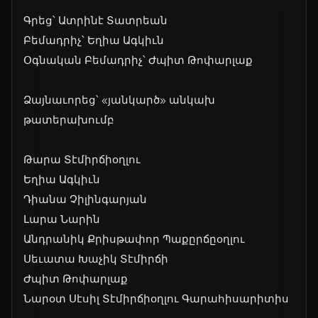
Գրեց՝ Ատրինէ Տատրեան
Բեմադրիչ՝ Եղիա Ագկիւն
Օգնական Բեմադրիչ՝ Ժպիտ Թոփարլաք
Ձայնաւորեց՝ «յանկարծ» անկախ
թատերախումբ
Թարա Տէմիրճիօղլու
Եղիա Ագկիւն
Դիանա Չիլինգարյան
Լարա Նարին
Անդրանիկ Քրիսթափոր Պաքըրճըօղլու
Սեւատա Խաչիկ Տէմիրճի
Ժպիտ Թոփարլաք
Նարօտ Սէսիլ Տէմիրճիօղլու Գարահիսարիտիս