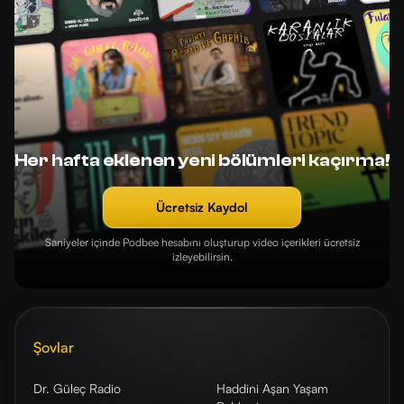
Her hafta eklenen yeni bölümleri kaçırma!
Ücretsiz Kaydol
Saniyeler içinde Podbee hesabını oluşturup video içerikleri ücretsiz
izleyebilirsin.
Şovlar
Dr. Güleç Radio
Haddini Aşan Yaşam