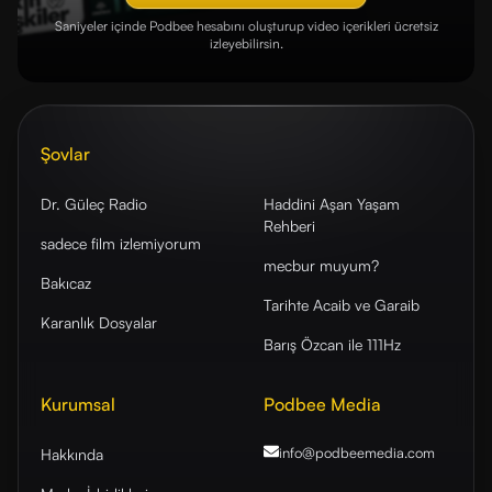
Saniyeler içinde Podbee hesabını oluşturup video içerikleri ücretsiz
izleyebilirsin.
Şovlar
Dr. Güleç Radio
Haddini Aşan Yaşam
Rehberi
sadece film izlemiyorum
mecbur muyum?
Bakıcaz
Tarihte Acaib ve Garaib
Karanlık Dosyalar
Barış Özcan ile 111Hz
Kurumsal
Podbee Media
info@podbeemedia
.com
Hakkında