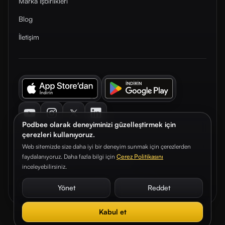
Marka İşbirlikleri
Blog
İletişim
Youtube
Instagram
Twitter
LinkedIn
Podbee olarak deneyiminizi güzelleştirmek için
çerezleri kullanıyoruz.
Web sitemizde size daha iyi bir deneyim sunmak için çerezlerden
faydalanıyoruz. Daha fazla bilgi için
Çerez Politikasını
© 2026. Podbee Media. Tüm hakları saklıdır.
inceleyebilirsiniz.
Çerez Tercihleri
Aydınlatma Metni
Gizlilik Sözleşmesi
Yönet
Reddet
Kabul et