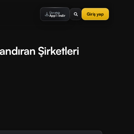
Ücretsiz
Giriş yap
App'i İndir
ndıran Şirketleri