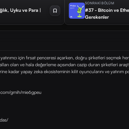
SONRAKİ BÖLÜM
ğlık, Uyku ve Para |
#37 - Bitcoin ve Ethe
Gerekenler
yatırımcı için fırsat penceresi açarken, doğru şirketleri seçmek h
lları olan ve hala değerleme açısından cazip duran şirketleri araştır
rine kadar yapay zeka ekosisteminin kilit oyuncularını ve yatırım po
as.com/gmih/mie6gpeu
das/