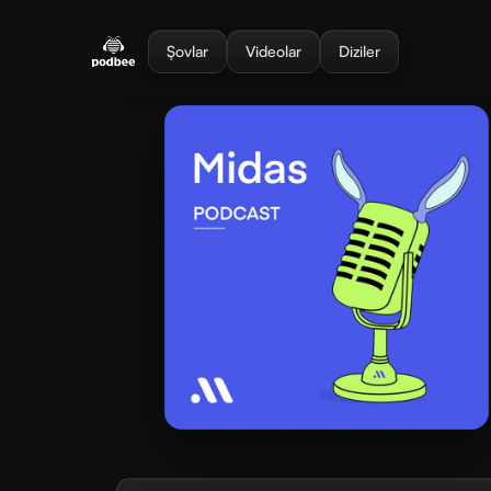
se menu
Şovlar
Videolar
Diziler