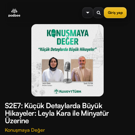
se menu
Giriş yap
S2E7: Küçük Detaylarda Büyük
Hikayeler: Leyla Kara ile Minyatür
Üzerine
Konuşmaya Değer