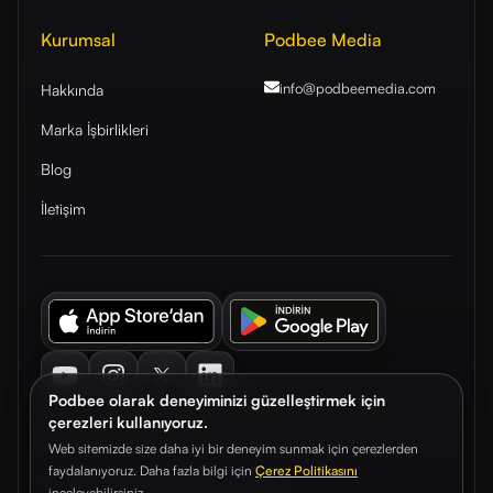
Kurumsal
Podbee Media
info@podbeemedia
.com
Hakkında
Marka İşbirlikleri
Blog
İletişim
Youtube
Instagram
Twitter
LinkedIn
Podbee olarak deneyiminizi güzelleştirmek için
çerezleri kullanıyoruz.
Web sitemizde size daha iyi bir deneyim sunmak için çerezlerden
faydalanıyoruz. Daha fazla bilgi için
Çerez Politikasını
© 2026. Podbee Media. Tüm hakları saklıdır.
inceleyebilirsiniz.