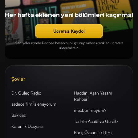
Her hafta eklenen yeni bölümleri kaçırma!
Ücretsiz Kaydol
Saniyeler içinde Podbee hesabını oluşturup video içerikleri ücretsiz
izleyebilirsin.
Şovlar
Dr. Güleç Radio
Haddini Aşan Yaşam
Rehberi
sadece film izlemiyorum
mecbur muyum?
Bakıcaz
Tarihte Acaib ve Garaib
Karanlık Dosyalar
Barış Özcan ile 111Hz