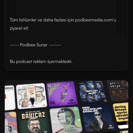
Tüm bölümler ve daha fazlası için ⁠⁠⁠⁠podbeemedia.com⁠⁠⁠⁠'u
ziyaret et!
----- Podbee Sunar -------
Bu podcast reklam içermektedir.