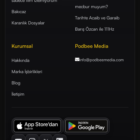
sadece film izlemiyorum
mecbur muyum?
Bakıcaz
Tarihte Acaib ve Garaib
Karanlık Dosyalar
Barış Özcan ile 111Hz
Kurumsal
Podbee Media
info@podbeemedia
.com
Hakkında
Marka İşbirlikleri
Blog
İletişim