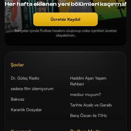
Her hafta eklenen yeni bölümleri kaçırma!
Ücretsiz Kaydol
Saniyeler içinde Podbee hesabını oluşturup video içerikleri ücretsiz
izleyebilirsin.
Şovlar
Dr. Güleç Radio
Haddini Aşan Yaşam
Rehberi
sadece film izlemiyorum
mecbur muyum?
Bakıcaz
Tarihte Acaib ve Garaib
Karanlık Dosyalar
Barış Özcan ile 111Hz