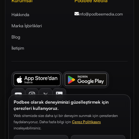
Kurumsal
Podbee Media
info@podbeemedia
.com
Hakkında
Marka İşbirlikleri
Blog
İletişim
Youtube
Instagram
Twitter
LinkedIn
Podbee olarak deneyiminizi güzelleştirmek için
çerezleri kullanıyoruz.
Web sitemizde size daha iyi bir deneyim sunmak için çerezlerden
faydalanıyoruz. Daha fazla bilgi için
Çerez Politikasını
© 2026. Podbee Media. Tüm hakları saklıdır.
inceleyebilirsiniz.