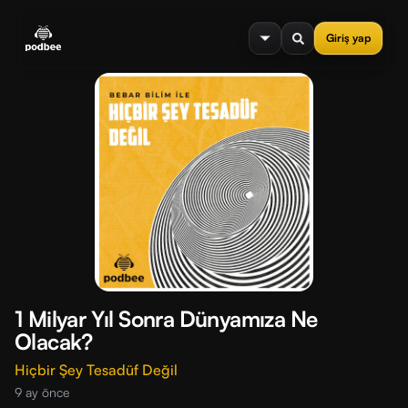
se menu
Giriş yap
1 Milyar Yıl Sonra Dünyamıza Ne
Olacak?
Hiçbir Şey Tesadüf Değil
9 ay önce