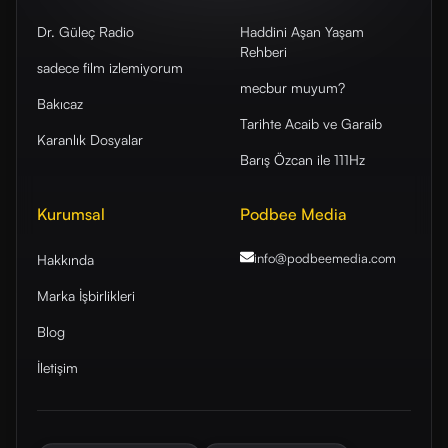
Dr. Güleç Radio
Haddini Aşan Yaşam
Rehberi
sadece film izlemiyorum
mecbur muyum?
Bakıcaz
Tarihte Acaib ve Garaib
Karanlık Dosyalar
Barış Özcan ile 111Hz
Kurumsal
Podbee Media
info@podbeemedia
.com
Hakkında
Marka İşbirlikleri
Blog
İletişim