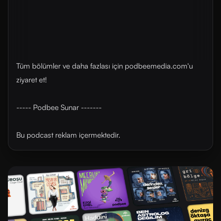
Tüm bölümler ve daha fazlası için ⁠⁠⁠⁠podbeemedia.com⁠⁠⁠⁠'u
ziyaret et!
----- Podbee Sunar -------
Bu podcast reklam içermektedir.