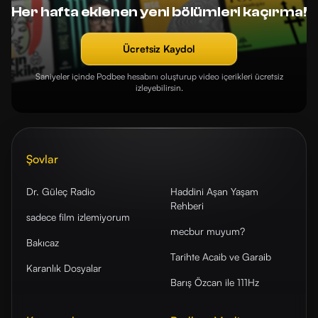
Her hafta eklenen yeni bölümleri kaçırma!
Ücretsiz Kaydol
Saniyeler içinde Podbee hesabını oluşturup video içerikleri ücretsiz
izleyebilirsin.
Şovlar
Dr. Güleç Radio
Haddini Aşan Yaşam
Rehberi
sadece film izlemiyorum
mecbur muyum?
Bakıcaz
Tarihte Acaib ve Garaib
Karanlık Dosyalar
Barış Özcan ile 111Hz