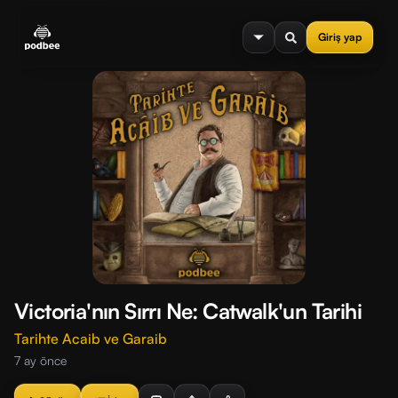
se menu
Giriş yap
Victoria'nın Sırrı Ne: Catwalk'un Tarihi
Tarihte Acaib ve Garaib
7 ay önce