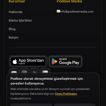
Kurumsal
Podbee Media
info@podbeemedia
.com
Hakkında
Marka İşbirlikleri
Blog
İletişim
Youtube
Instagram
Twitter
LinkedIn
Podbee olarak deneyiminizi güzelleştirmek için
çerezleri kullanıyoruz.
Web sitemizde size daha iyi bir deneyim sunmak için çerezlerden
faydalanıyoruz. Daha fazla bilgi için
Çerez Politikasını
© 2026. Podbee Media. Tüm hakları saklıdır.
inceleyebilirsiniz.