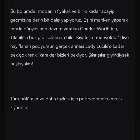
Bu bölümde, modanın fiyakalı ve bir o kadar acayip
geçmişine derin bir dalış yapıyoruz. Eşini manken yaparak
moda dünyasında devrim yaratan Charles Worth’ten,
Titanik’in buz gibi sularında bile "Kıyafetim mahvoldu!" diye
hayıflanan podyumun gerçek annesi Lady Lucile’e kadar
pek çok renkli karakter bizleri bekliyor. Şıkır şıkır giyindiysek
başlayalım!
Tüm bölümler ve daha fazlası için ⁠⁠⁠⁠⁠⁠⁠⁠⁠⁠⁠⁠⁠⁠⁠⁠⁠⁠podbeemedia.com⁠⁠⁠⁠⁠⁠⁠⁠⁠⁠⁠⁠⁠⁠⁠⁠⁠⁠'u
ziyaret et!