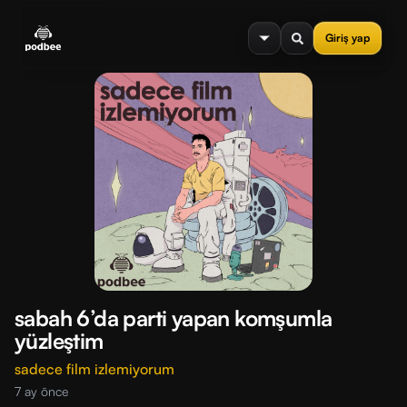
se menu
Giriş yap
sabah 6’da parti yapan komşumla
yüzleştim
sadece film izlemiyorum
7 ay önce