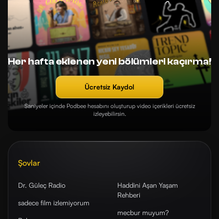
Her hafta eklenen yeni bölümleri kaçırma!
Ücretsiz Kaydol
Saniyeler içinde Podbee hesabını oluşturup video içerikleri ücretsiz
izleyebilirsin.
Şovlar
Dr. Güleç Radio
Haddini Aşan Yaşam
Rehberi
sadece film izlemiyorum
mecbur muyum?