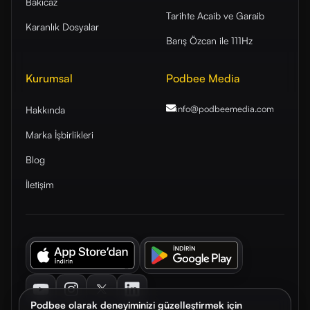
Bakıcaz
Tarihte Acaib ve Garaib
Karanlık Dosyalar
Barış Özcan ile 111Hz
Kurumsal
Podbee Media
info@podbeemedia
.com
Hakkında
Marka İşbirlikleri
Blog
İletişim
Youtube
Instagram
Twitter
LinkedIn
Podbee olarak deneyiminizi güzelleştirmek için