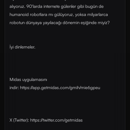
alıyoruz. 90'larda internete gülenler gibi bugün de
humanoid robotlara mı gülüyoruz, yoksa milyarlarca
robotun dünyaya yayılacağı dönemin eşiğinde miyiz?
İyi dinlemeler.
Midas uygulamasını
indir: ⁠⁠⁠⁠⁠⁠⁠⁠https://app.getmidas.com/gmih/mie6gpeu⁠⁠⁠⁠⁠⁠⁠⁠
X (Twitter): ⁠⁠⁠⁠⁠⁠⁠⁠https://twitter.com/getmidas⁠⁠⁠⁠⁠⁠⁠⁠