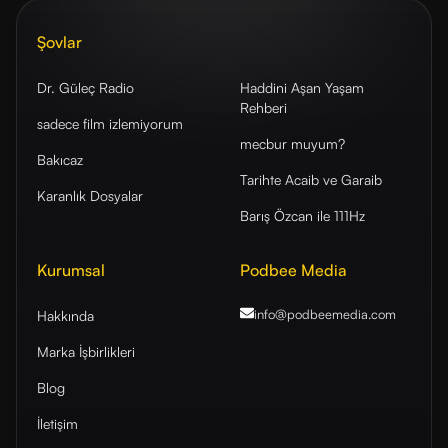
Şovlar
Dr. Güleç Radio
Haddini Aşan Yaşam
Rehberi
sadece film izlemiyorum
mecbur muyum?
Bakıcaz
Tarihte Acaib ve Garaib
Karanlık Dosyalar
Barış Özcan ile 111Hz
Kurumsal
Podbee Media
info@podbeemedia
.com
Hakkında
Marka İşbirlikleri
Blog
İletişim