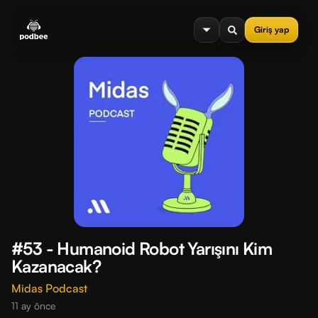
se menu
Giriş yap
#53 - Humanoid Robot Yarışını Kim
Kazanacak?
Midas Podcast
11 ay önce