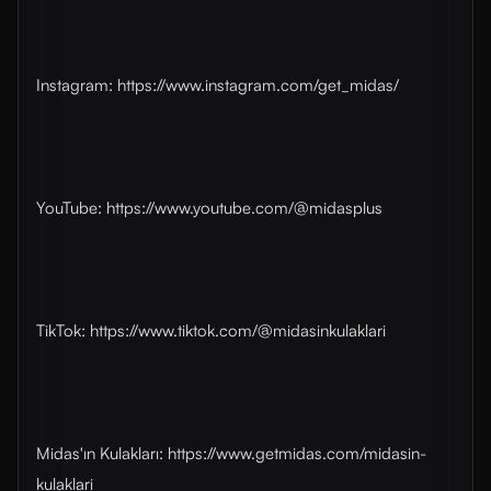
Instagram: ⁠⁠⁠⁠⁠⁠⁠⁠https://www.instagram.com/get_midas/⁠⁠⁠⁠⁠⁠⁠⁠
YouTube: ⁠⁠⁠⁠⁠⁠⁠⁠https://www.youtube.com/@midasplus⁠⁠⁠⁠⁠⁠⁠⁠
TikTok: ⁠⁠⁠⁠⁠⁠⁠⁠https://www.tiktok.com/@midasinkulaklari⁠⁠⁠⁠⁠⁠⁠⁠
Midas'ın Kulakları: ⁠⁠⁠⁠⁠⁠⁠⁠https://www.getmidas.com/midasin-
kulaklari⁠⁠⁠⁠⁠⁠⁠⁠