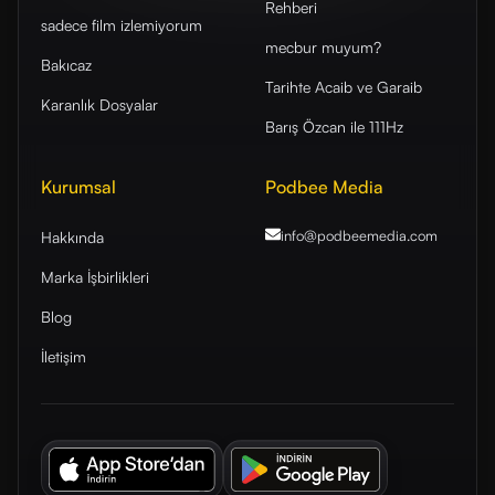
Rehberi
sadece film izlemiyorum
mecbur muyum?
Bakıcaz
Tarihte Acaib ve Garaib
Karanlık Dosyalar
Barış Özcan ile 111Hz
Kurumsal
Podbee Media
info@podbeemedia
.com
Hakkında
Marka İşbirlikleri
Blog
İletişim