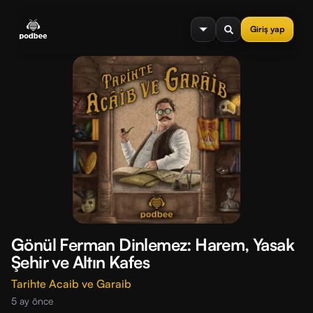
se menu
Giriş yap
Gönül Ferman Dinlemez: Harem, Yasak
Şehir ve Altın Kafes
Tarihte Acaib ve Garaib
5 ay önce