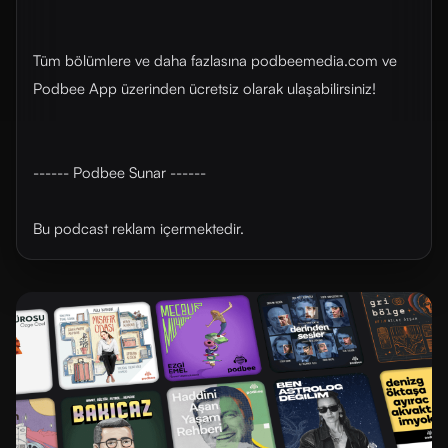
Tüm bölümlere ve daha fazlasına ⁠⁠⁠⁠⁠⁠⁠⁠⁠⁠⁠⁠⁠⁠⁠⁠⁠⁠⁠⁠⁠podbeemedia.com⁠⁠⁠⁠⁠⁠⁠⁠⁠⁠⁠⁠⁠⁠⁠⁠⁠⁠⁠⁠⁠ ve
Podbee App üzerinden ücretsiz olarak ulaşabilirsiniz!
------ Podbee Sunar ------
Bu podcast reklam içermektedir.