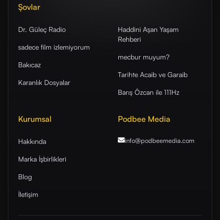
Şovlar
Dr. Güleç Radio
Haddini Aşan Yaşam
Rehberi
sadece film izlemiyorum
mecbur muyum?
Bakıcaz
Tarihte Acaib ve Garaib
Karanlık Dosyalar
Barış Özcan ile 111Hz
Kurumsal
Podbee Media
info@podbeemedia
.com
Hakkında
Marka İşbirlikleri
Blog
İletişim