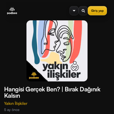
se menu
Giriş yap
Hangisi Gerçek Ben? | Bırak Dağınık
Kalsın
Yakın İlişkiler
5 ay önce