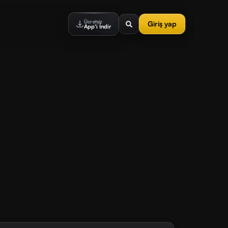
Ücretsiz
Giriş yap
App'i İndir