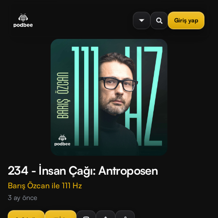
se menu
Giriş yap
234 - İnsan Çağı: Antroposen
Barış Özcan ile 111 Hz
3 ay önce