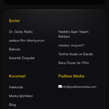
Şovlar
Dr. Güleç Radio
Haddini Aşan Yaşam
Rehberi
sadece film izlemiyorum
mecbur muyum?
Bakıcaz
Tarihte Acaib ve Garaib
Karanlık Dosyalar
Barış Özcan ile 111Hz
Kurumsal
Podbee Media
info@podbeemedia
.com
Hakkında
Marka İşbirlikleri
Blog