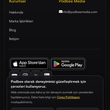
Kurumsal
Podbee Media
info@podbeemedia
.com
Hakkında
Marka İşbirlikleri
Blog
İletişim
Youtube
Instagram
Twitter
LinkedIn
Podbee olarak deneyiminizi güzelleştirmek için
çerezleri kullanıyoruz.
Web sitemizde size daha iyi bir deneyim sunmak için çerezlerden
faydalanıyoruz. Daha fazla bilgi için
Çerez Politikasını
© 2026. Podbee Media. Tüm hakları saklıdır.
inceleyebilirsiniz.