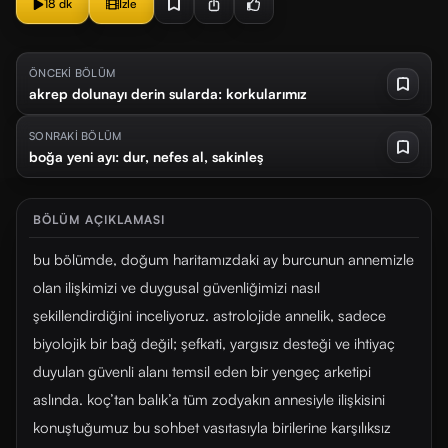
18 dk
İzle
ÖNCEKİ BÖLÜM
akrep dolunayı derin sularda: korkularımız
SONRAKİ BÖLÜM
boğa yeni ayı: dur, nefes al, sakinleş
BÖLÜM AÇIKLAMASI
bu bölümde, doğum haritamızdaki ay burcunun annemizle
olan ilişkimizi ve duygusal güvenliğimizi nasıl
şekillendirdiğini inceliyoruz. astrolojide annelik, sadece
biyolojik bir bağ değil; şefkati, yargısız desteği ve ihtiyaç
duyulan güvenli alanı temsil eden bir yengeç arketipi
aslında. koç’tan balık’a tüm zodyakın annesiyle ilişkisini
konuştuğumuz bu sohbet vasıtasıyla birilerine karşılıksız