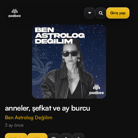
se menu
Giriş yap
anneler, şefkat ve ay burcu
Ben Astrolog Değilim
3 ay önce