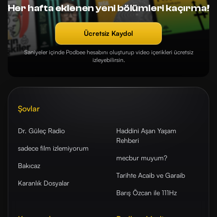
Her hafta eklenen yeni bölümleri kaçırma!
Ücretsiz Kaydol
Saniyeler içinde Podbee hesabını oluşturup video içerikleri ücretsiz
izleyebilirsin.
Şovlar
Dr. Güleç Radio
Haddini Aşan Yaşam
Rehberi
sadece film izlemiyorum
mecbur muyum?
Bakıcaz
Tarihte Acaib ve Garaib
Karanlık Dosyalar
Barış Özcan ile 111Hz