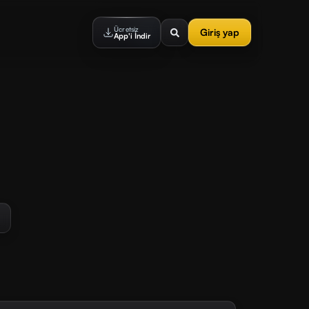
Ücretsiz
Giriş yap
App'i İndir