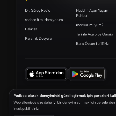
Dr. Güleç Radio
Haddini Aşan Yaşam
Rehberi
sadece film izlemiyorum
mecbur muyum?
Bakıcaz
Tarihte Acaib ve Garaib
Karanlık Dosyalar
Barış Özcan ile 111Hz
Podbee olarak deneyiminizi güzelleştirmek için çerezleri kul
© 2026. Podbee Media. Tüm hakları saklıdır.
Web sitemizde size daha iyi bir deneyim sunmak için çerezlerden f
inceleyebilirsiniz.