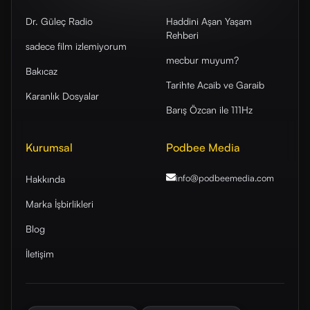
Dr. Güleç Radio
Haddini Aşan Yaşam
Rehberi
sadece film izlemiyorum
mecbur muyum?
Bakıcaz
Tarihte Acaib ve Garaib
Karanlık Dosyalar
Barış Özcan ile 111Hz
Kurumsal
Podbee Media
info@podbeemedia
.com
Hakkında
Marka İşbirlikleri
Blog
İletişim