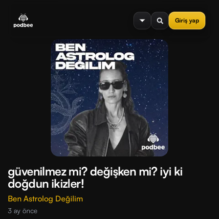
se menu
Giriş yap
güvenilmez mi? değişken mi? iyi ki
doğdun ikizler!
Ben Astrolog Değilim
3 ay önce