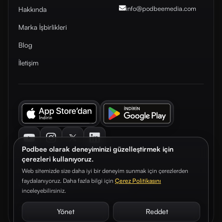
info@podbeemedia
.com
Hakkında
Marka İşbirlikleri
Blog
İletişim
Youtube
Instagram
Twitter
LinkedIn
Podbee olarak deneyiminizi güzelleştirmek için
çerezleri kullanıyoruz.
Web sitemizde size daha iyi bir deneyim sunmak için çerezlerden
faydalanıyoruz. Daha fazla bilgi için
Çerez Politikasını
© 2026. Podbee Media. Tüm hakları saklıdır.
inceleyebilirsiniz.
Çerez Tercihleri
Aydınlatma Metni
Gizlilik Sözleşmesi
Yönet
Reddet