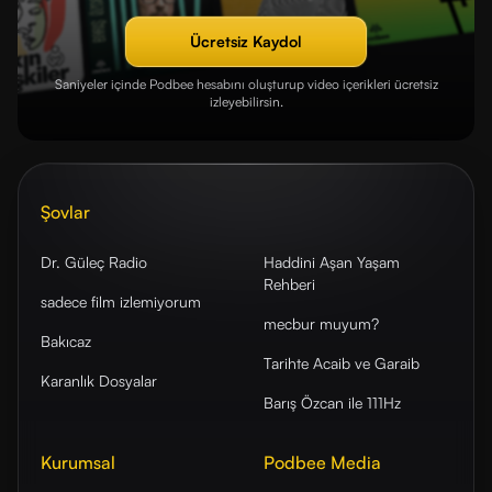
Ücretsiz Kaydol
Saniyeler içinde Podbee hesabını oluşturup video içerikleri ücretsiz
izleyebilirsin.
Şovlar
Dr. Güleç Radio
Haddini Aşan Yaşam
Rehberi
sadece film izlemiyorum
mecbur muyum?
Bakıcaz
Tarihte Acaib ve Garaib
Karanlık Dosyalar
Barış Özcan ile 111Hz
Kurumsal
Podbee Media