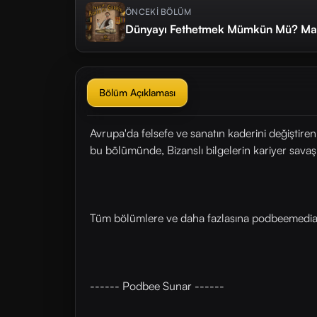
ÖNCEKİ BÖLÜM
Dünyayı Fethetmek Mümkün Mü? Mak
Bölüm Açıklaması
Avrupa'da felsefe ve sanatın kaderini değiştire
bu bölümünde, Bizanslı bilgelerin kariyer savaşl
Tüm bölümlere ve daha fazlasına ⁠⁠⁠⁠⁠⁠⁠⁠⁠⁠⁠⁠⁠⁠⁠⁠⁠⁠⁠⁠⁠podbeemedi
------ Podbee Sunar ------