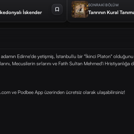
SONRAKİ BÖLÜM
edonyalı İskender
Tanrının Kural Tanıma
n adamın Edirne'de yetişmiş, İstanbullu bir "İkinci Platon" olduğun
arını, Mecusilerin sırlarını ve Fatih Sultan Mehmed'i Hristiyanlığa
a.com⁠⁠⁠⁠⁠⁠⁠⁠⁠⁠⁠⁠⁠⁠⁠⁠⁠⁠⁠⁠⁠ ve Podbee App üzerinden ücretsiz olarak ulaşabilirsiniz!