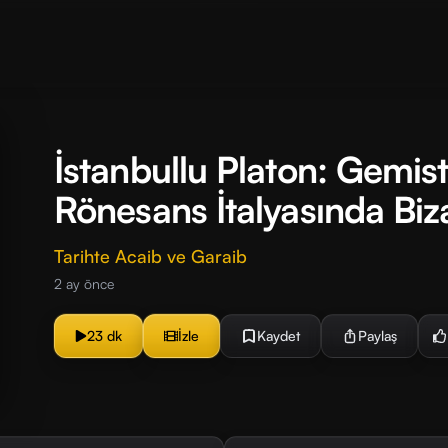
İstanbullu Platon: Gemis
Rönesans İtalyasında Biza
Tarihte Acaib ve Garaib
2 ay önce
23 dk
İzle
Kaydet
Paylaş