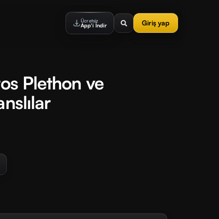
Ücretsiz
Giriş yap
App'i İndir
tos Plethon ve
nslılar